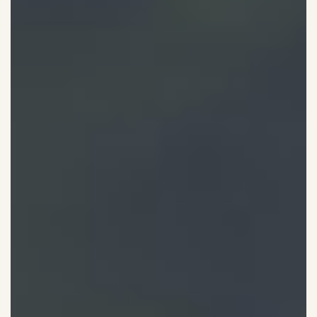
04
Maquillage de mariée
05
En savoir plus
L’équipe
06
Notre matériel
07
Idées & astuces
08
Contact et devis
09
Photographe ·
+41 76 679 74 33